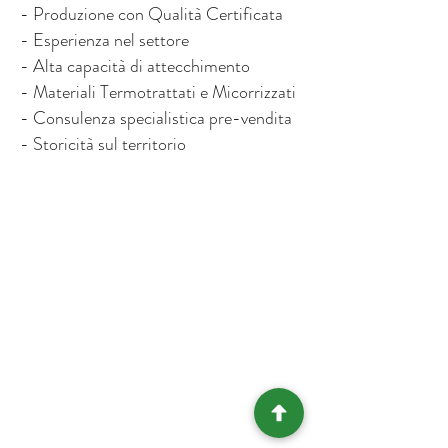
- Produzione con Qualità Certificata
- Esperienza nel settore
- Alta capacità di attecchimento
- Materiali Termotrattati e Micorrizzati
- Consulenza specialistica pre-vendita
- Storicità sul territorio
ORARI DI APERTURA
Lunedì 8:00 - 12:00 / 14:00 - 19:00
Martedì 8:00 - 12:00 / 14:00 - 19:00
Mercoledì 8:00 - 12:00 / 14:00 - 19:00
Giovedì 8:00 - 12:00 / 14:00 - 19:00