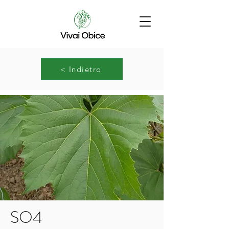
< Indietro
SO4