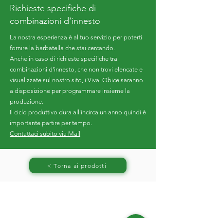
Richieste specifiche di
combinazioni d'innesto
La nostra esperienza è al tuo servizio per poterti
fornire la barbatella che stai cercando.
Anche in caso di richieste specifiche tra
combinazioni d'innesto, che non trovi elencate e
visualizzate sul nostro sito, i Vivai Obice saranno
a disposizione per programmare insieme la
produzione.
Il ciclo produttivo dura all'incirca un anno quindi è
importante partire per tempo.
Contattaci subito via Mail
< Torna ai prodotti
ORARI DI APERTURA
Lunedì 8:00 - 12:00 / 14:00 - 19:00